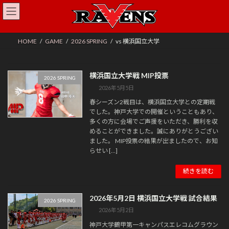
コ
ナ
ン
ビ
テ
ゲ
ン
ー
HOME
GAME
2026 SPRING
vs 横浜国立大学
ツ
シ
へ
ョ
ス
ン
横浜国立大学戦 MIP投票
キ
に
2026 SPRING
ッ
移
2026年5月5日
プ
動
春シーズン2戦目は、横浜国立大学との定期戦
でした。神戸大学での開催ということもあり、
多くの方に会場でご声援をいただき、勝利を収
めることができました。誠にありがとうござい
ました。 MIP投票の結果が出ましたので、お知
らせい […]
続きを読む
2026年5月2日 横浜国立大学戦 試合結果
2026 SPRING
2026年5月2日
神戸大学鶴甲第一キャンパスエレコムグラウン