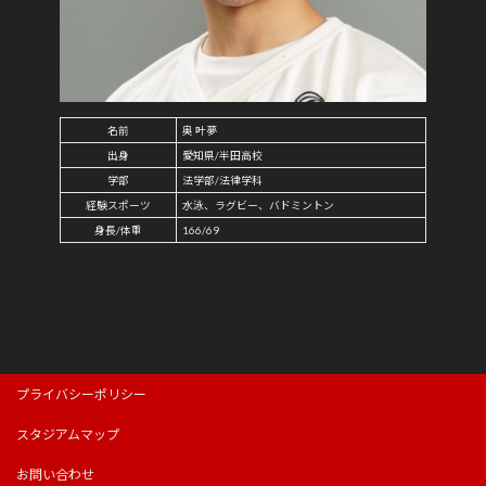
名前
奥 叶夢
出身
愛知県/半田高校
学部
法学部/法律学科
経験スポーツ
水泳、ラグビー、バドミントン
身長/体重
166/69
プライバシーポリシー
スタジアムマップ
お問い合わせ