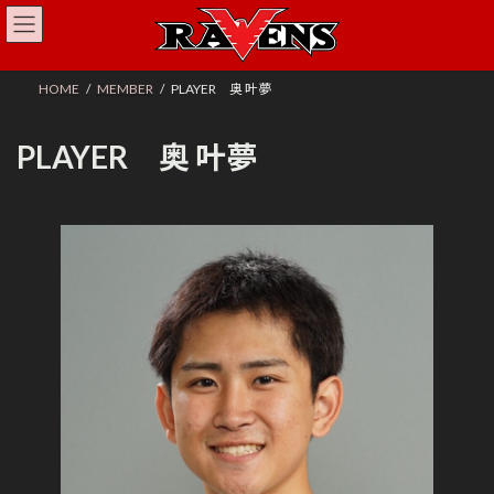
コ
ナ
ン
ビ
テ
ゲ
ン
ー
HOME
MEMBER
PLAYER 奥 叶夢
ツ
シ
へ
ョ
ス
ン
PLAYER 奥 叶夢
キ
に
ッ
移
プ
動