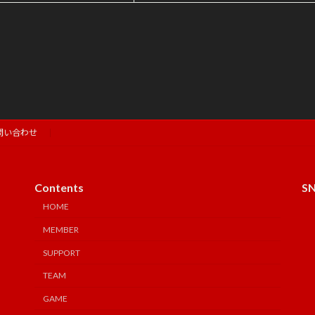
問い合わせ
Contents
S
HOME
MEMBER
SUPPORT
TEAM
GAME