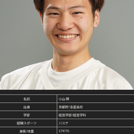
名前
小山 賛
出身
京都府/洛星高校
学部
経営学部/経営学科
経験スポーツ
バスケ
179/70
身長/体重