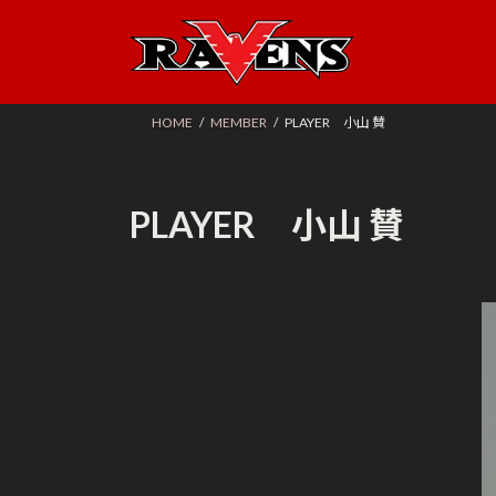
コ
ナ
ン
ビ
テ
ゲ
ン
ー
ツ
シ
HOME
MEMBER
PLAYER 小山 賛
へ
ョ
ス
ン
キ
に
PLAYER 小山 賛
ッ
移
プ
動