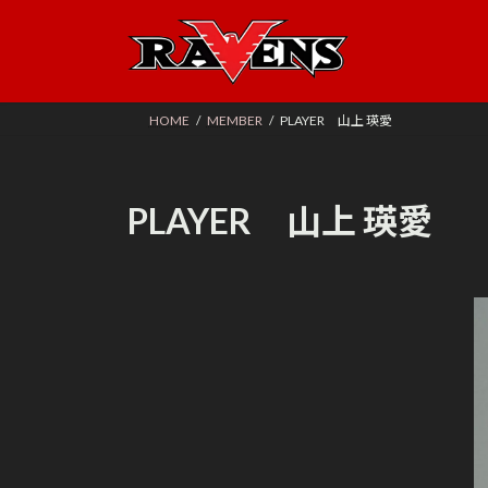
コ
ナ
ン
ビ
テ
ゲ
ン
ー
ツ
シ
HOME
MEMBER
PLAYER 山上 瑛愛
へ
ョ
ス
ン
キ
に
PLAYER 山上 瑛愛
ッ
移
プ
動