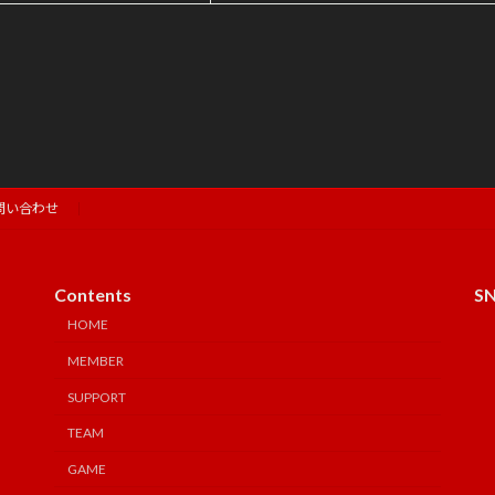
問い合わせ
Contents
S
HOME
MEMBER
SUPPORT
TEAM
GAME