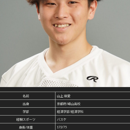
名前
山上 瑛愛
出身
京都府/峰山高校
学部
経済学部/経済学科
経験スポーツ
バスケ
172/75
身長/体重