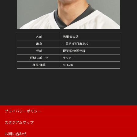
名前
西岡 孝太朗
出身
三重県/四日市高校
学部
理学部/物理学科
経験スポーツ
サッカー
身長/体重
181/68
プライバシーポリシー
スタジアムマップ
お問い合わせ