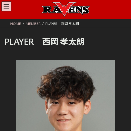
コ
ナ
ン
ビ
テ
ゲ
ン
ー
HOME
MEMBER
PLAYER 西岡 孝太朗
ツ
シ
へ
ョ
ス
ン
PLAYER 西岡 孝太朗
キ
に
ッ
移
プ
動