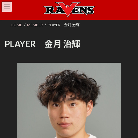
コ
ナ
ン
ビ
テ
ゲ
ン
ー
HOME
MEMBER
PLAYER 金月 治輝
ツ
シ
へ
ョ
ス
ン
PLAYER 金月 治輝
キ
に
ッ
移
プ
動