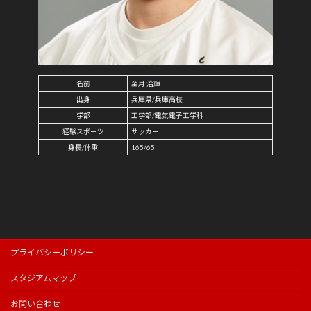
名前
金月 治輝
出身
兵庫県/兵庫高校
学部
工学部/電気電子工学科
経験スポーツ
サッカー
身長/体重
165/65
プライバシーポリシー
スタジアムマップ
お問い合わせ